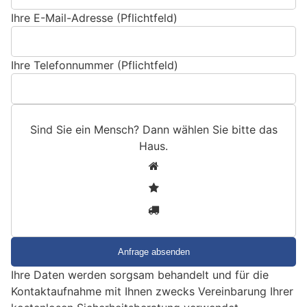
Ihre E-Mail-Adresse (Pflichtfeld)
Ihre Telefonnummer (Pflichtfeld)
Sind Sie ein Mensch? Dann wählen Sie bitte
das
Haus
.
S
1
i
2
n
3
d
S
i
e
Ihre Daten werden sorgsam behandelt und für die
e
Kontaktaufnahme mit Ihnen zwecks Vereinbarung Ihrer
i