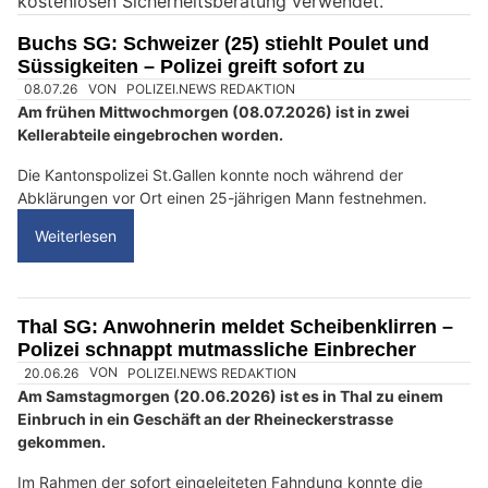
kostenlosen Sicherheitsberatung verwendet.
n
M
Buchs SG: Schweizer (25) stiehlt Poulet und
e
Süssigkeiten – Polizei greift sofort zu
n
s
c
h
?
D
a
n
n
w
ä
h
08.07.26
VON
POLIZEI.NEWS REDAKTION
l
Am frühen Mittwochmorgen (08.07.2026) ist in zwei
e
Kellerabteile eingebrochen worden.
n
S
Die Kantonspolizei St.Gallen konnte noch während der