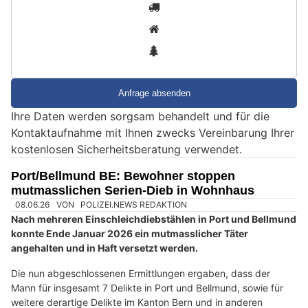
S
1
i
2
n
3
d
S
i
e
Ihre Daten werden sorgsam behandelt und für die
e
Kontaktaufnahme mit Ihnen zwecks Vereinbarung Ihrer
i
kostenlosen Sicherheitsberatung verwendet.
n
M
Port/Bellmund BE: Bewohner stoppen
e
mutmasslichen Serien-Dieb in Wohnhaus
n
s
c
h
?
D
a