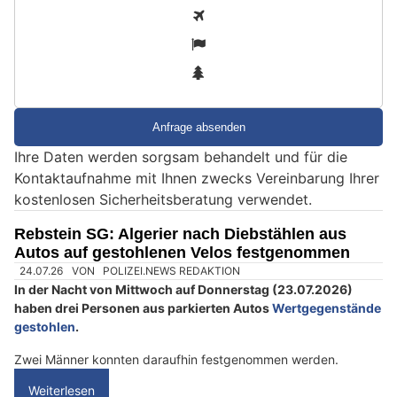
S
1
i
2
n
3
d
S
i
e
Ihre Daten werden sorgsam behandelt und für die
e
Kontaktaufnahme mit Ihnen zwecks Vereinbarung Ihrer
i
kostenlosen Sicherheitsberatung verwendet.
n
M
Rebstein SG: Algerier nach Diebstählen aus
e
Autos auf gestohlenen Velos festgenommen
n
s
c
h
?
D
a