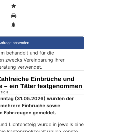
1
2
3
m behandelt und für die
en zwecks Vereinbarung Ihrer
eratung verwendet.
Zahlreiche Einbrüche und
e – ein Täter festgenommen