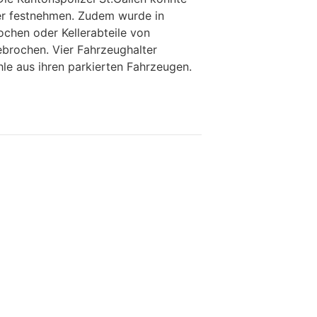
KTION
onntag (31.05.2026) wurden der
n mehrere Einbrüche sowie
en Fahrzeugen gemeldet.
und Lichtensteig wurde in jeweils eine
e Kantonspolizei St.Gallen konnte
er festnehmen. Zudem wurde in
chen oder Kellerabteile von
brochen. Vier Fahrzeughalter
e aus ihren parkierten Fahrzeugen.