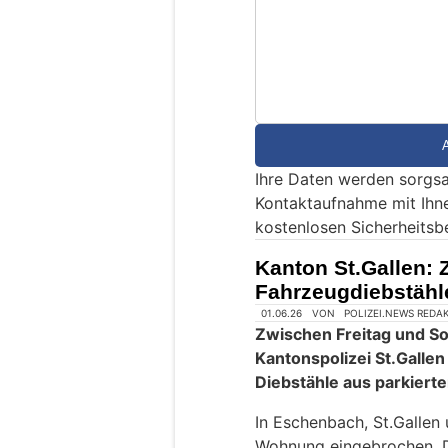
S
i
n
d
S
i
e
Ihre Daten werden sorgsa
e
Kontaktaufnahme mit Ihn
i
kostenlosen Sicherheitsb
n
M
Kanton St.Gallen: 
e
Fahrzeugdiebstähl
n
s
c
h
?
D
a