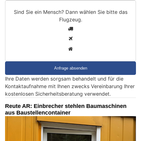
Sind Sie ein Mensch? Dann wählen Sie bitte
das
Flugzeug
.
S
1
i
2
n
3
d
S
i
e
Ihre Daten werden sorgsam behandelt und für die
e
Kontaktaufnahme mit Ihnen zwecks Vereinbarung Ihrer
i
kostenlosen Sicherheitsberatung verwendet.
n
M
Reute AR: Einbrecher stehlen Baumaschinen
e
aus Baustellencontainer
n
s
c
h