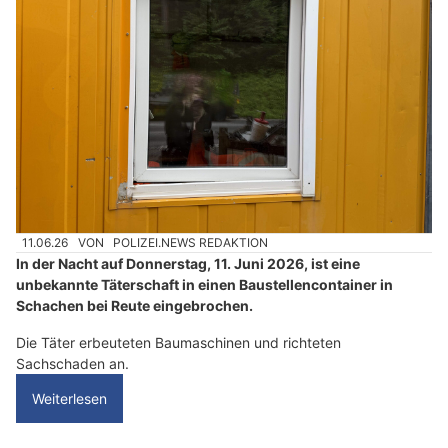
?
D
a
n
n
w
ä
h
l
e
11.06.26
VON
POLIZEI.NEWS REDAKTION
n
In der Nacht auf Donnerstag, 11. Juni 2026, ist eine
S
unbekannte Täterschaft in einen Baustellencontainer in
Schachen bei Reute eingebrochen.
i
e
Die Täter erbeuteten Baumaschinen und richteten
b
Sachschaden an.
i
Weiterlesen
t
t