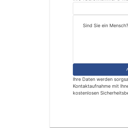
Sind Sie ein Mensch
S
i
n
d
S
i
e
Ihre Daten werden sorgsa
e
Kontaktaufnahme mit Ihn
i
kostenlosen Sicherheitsb
n
M
Villmergen AG: Sc
e
Keller und Büror
n
s
c