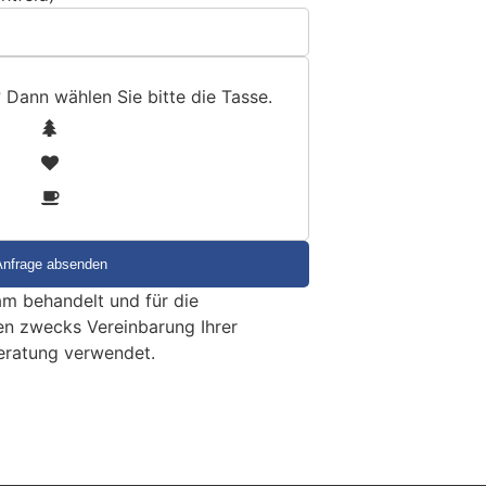
? Dann wählen Sie bitte
die Tasse
.
1
2
3
m behandelt und für die
en zwecks Vereinbarung Ihrer
eratung verwendet.
hweizer nach Einbrüchen in
äume festgenommen