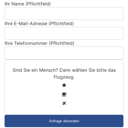
Ihr Name (Pflichtfeld)
Ihre E-Mail-Adresse (Pflichtfeld)
Ihre Telefonnummer (Pflichtfeld)
Sind Sie ein Mensch? Dann wählen Sie bitte
das
Flugzeug
.
S
1
i
2
n
3
d
S
i
e