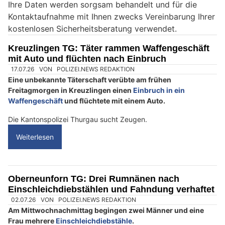
Ihre Daten werden sorgsam behandelt und für die
e
Kontaktaufnahme mit Ihnen zwecks Vereinbarung Ihrer
i
kostenlosen Sicherheitsberatung verwendet.
n
M
Kreuzlingen TG: Täter rammen Waffengeschäft
e
mit Auto und flüchten nach Einbruch
n
s
c
h
?
D
a
n
n
w
ä
h
l
17.07.26
VON
POLIZEI.NEWS REDAKTION
e