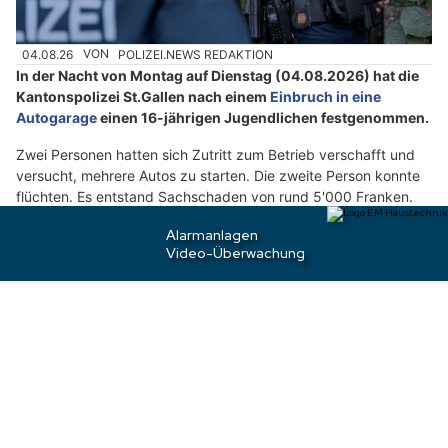
ä
h
04.08.26
VON
POLIZEI.NEWS REDAKTION
l
In der Nacht von Montag auf Dienstag (04.08.2026) hat die
e
Kantonspolizei St.Gallen nach einem
Einbruch in eine
n
Autogarage
einen 16-jährigen Jugendlichen festgenommen.
S
i
Zwei Personen hatten sich Zutritt zum Betrieb verschafft und
versucht, mehrere Autos zu starten. Die zweite Person konnte
e
flüchten. Es entstand Sachschaden von rund 5'000 Franken.
b
i
Weiterlesen
t
t
e
Kanton St.Gallen: Einbrecher schlagen über
d
Pfingsten in Häusern und Firmen zu
i
e
T
a
s