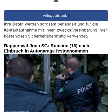
d
S
i
e
Ihre Daten werden sorgsam behandelt und für die
e
Kontaktaufnahme mit Ihnen zwecks Vereinbarung Ihrer
i
kostenlosen Sicherheitsberatung verwendet.
n
M
Rapperswil-Jona SG: Rumäne (16) nach
e
Einbruch in Autogarage festgenommen
n
s
c
h
?
D
a
n
n
w