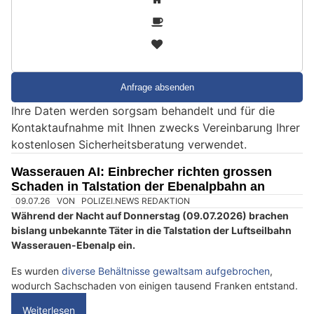
i
2
n
3
d
S
i
e
Ihre Daten werden sorgsam behandelt und für die
e
Kontaktaufnahme mit Ihnen zwecks Vereinbarung Ihrer
i
kostenlosen Sicherheitsberatung verwendet.
n
M
Wasserauen AI: Einbrecher richten grossen
e
Schaden in Talstation der Ebenalpbahn an
n
s
c
h
?
D
a