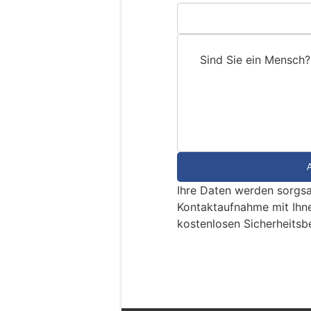
Sind Sie ein Mensch?
S
i
n
d
S
i
e
Ihre Daten werden sorgsa
e
Kontaktaufnahme mit Ihn
i
kostenlosen Sicherheitsb
n
M
Camorino TI: Einbr
e
endet nach Verfolg
n
Festnahmen
s
c