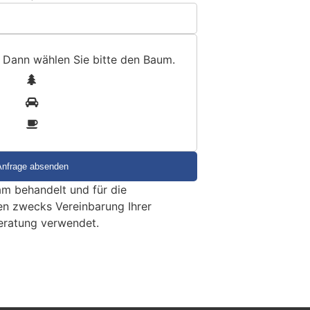
 Dann wählen Sie bitte
den Baum
.
1
2
3
m behandelt und für die
en zwecks Vereinbarung Ihrer
eratung verwendet.
uch in Waffengeschäft
ungsjagd mit vier