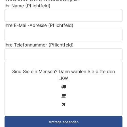
Ihr Name (Pflichtfeld)
Ihre E-Mail-Adresse (Pflichtfeld)
Ihre Telefonnummer (Pflichtfeld)
Sind Sie ein Mensch? Dann wählen Sie bitte
den
LKW
.
S
1
i
2
n
3
d
S
i
e