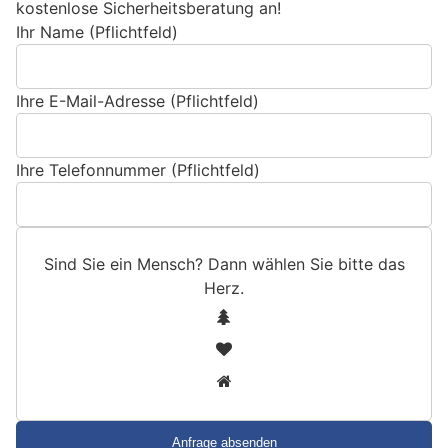
kostenlose Sicherheitsberatung an!
Ihr Name (Pflichtfeld)
Ihre E-Mail-Adresse (Pflichtfeld)
Ihre Telefonnummer (Pflichtfeld)
Sind Sie ein Mensch? Dann wählen Sie bitte
das
Herz
.
S
1
i
2
n
3
d
S
i