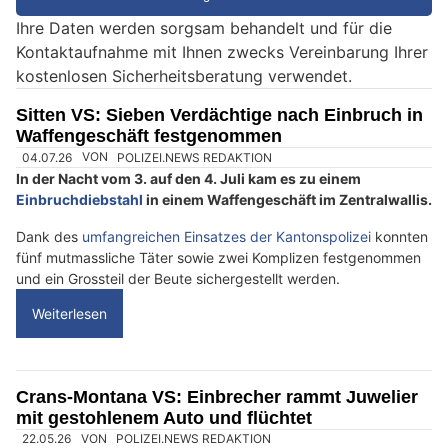
e
Ihre Daten werden sorgsam behandelt und für die
e
Kontaktaufnahme mit Ihnen zwecks Vereinbarung Ihrer
i
kostenlosen Sicherheitsberatung verwendet.
n
M
Sitten VS: Sieben Verdächtige nach Einbruch in
e
Waffengeschäft festgenommen
n
s
c
h
?
D
a
n
n
w
ä
04.07.26
VON
POLIZEI.NEWS REDAKTION
In der Nacht vom 3. auf den 4. Juli kam es zu einem
h
Einbruchdiebstahl
in einem Waffengeschäft im Zentralwallis.
l