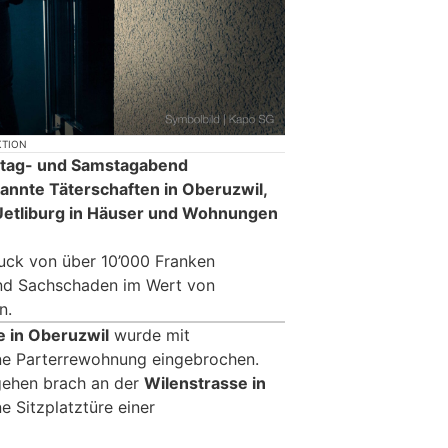
KTION
eitag- und Samstagabend
annte Täterschaften in Oberuzwil,
n Uetliburg in Häuser und Wohnungen
ck von über 10’000 Franken
nd Sachschaden im Wert von
n.
e in Oberuzwil
wurde mit
ne Parterrewohnung eingebrochen.
gehen brach an der
Wilenstrasse in
e Sitzplatztüre einer