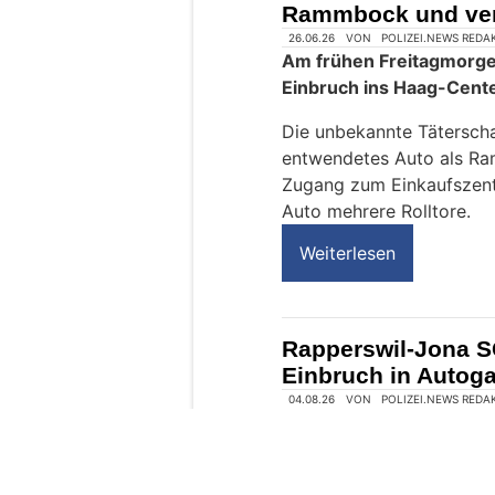
Rammbock und ver
n
s
c
h
?
D
a
n
n
w
ä
h
l
e
26.06.26
VON
POLIZEI.NEWS REDA
n
Am frühen Freitagmorge
S
Einbruch ins Haag-Cen
i
e
Die unbekannte Tätersch