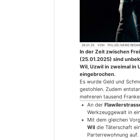
26.01.25
VON
POLIZEI.NEWS REDA
In der Zeit zwischen Fr
(25.01.2025) sind unbek
Wil, Uzwil in zweimal i
eingebrochen.
Es wurde Geld und Schmu
gestohlen. Zudem entsta
mehreren tausend Franke
An der
Flawilerstrass
Werkzeuggewalt in ei
Mit dem gleichen Vor
Wil
die Täterschaft ein
Parterrewohnung auf.