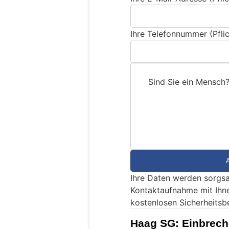
Ihre Telefonnummer (Pflic
Sind Sie ein Mensch
S
i
n
d
S
i
e
Ihre Daten werden sorgsa
e
Kontaktaufnahme mit Ihn
i
kostenlosen Sicherheitsb
n
M
Haag SG: Einbrech
e