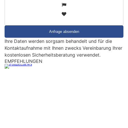
i
2
n
3
d
S
i
e
Ihre Daten werden sorgsam behandelt und für die
e
Kontaktaufnahme mit Ihnen zwecks Vereinbarung Ihrer
i
kostenlosen Sicherheitsberatung verwendet.
n
EMPFEHLUNGEN
M
e
n
s
c
h
?
D
a
n