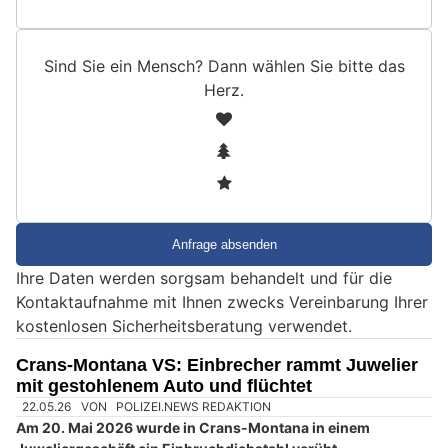
Sind Sie ein Mensch? Dann wählen Sie bitte
das
Herz
.
S
1
i
2
n
3
d
S
i
e
Ihre Daten werden sorgsam behandelt und für die
e
Kontaktaufnahme mit Ihnen zwecks Vereinbarung Ihrer
i
kostenlosen Sicherheitsberatung verwendet.
n
M
Crans-Montana VS: Einbrecher rammt Juwelier
e
mit gestohlenem Auto und flüchtet
n
s