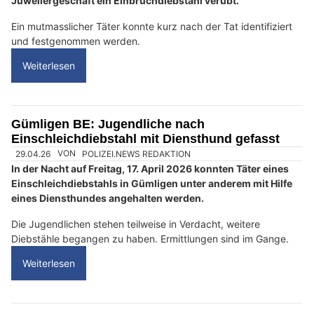
c
h
?
D
a
n
n
w
ä
22.05.26
VON
POLIZEI.NEWS REDAKTION
Am 20. Mai 2026 wurde in Crans-Montana in einem
h
Juweliergeschäft ein Einbruchdiebstahl verübt.
l
e
Ein mutmasslicher Täter konnte kurz nach der Tat identifiziert
n
und festgenommen werden.
S
Weiterlesen
i
e
b
i
Gümligen BE: Jugendliche nach
Einschleichdiebstahl mit Diensthund gefasst
t