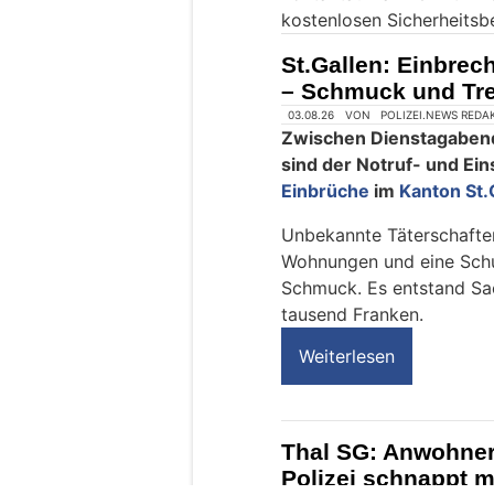
kostenlosen Sicherheitsb
n
M
St.Gallen: Einbre
e
– Schmuck und Tre
n
s
c
h
?
D
a
n
n
w
ä
h
l
e
03.08.26
VON
POLIZEI.NEWS REDA
n
Zwischen Dienstagaben