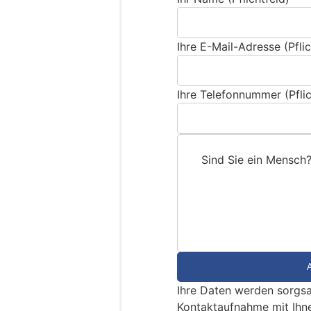
Ihre E-Mail-Adresse (Pflic
Ihre Telefonnummer (Pflic
Sind Sie ein Mensch
S
i
n
d
S
i
e
Ihre Daten werden sorgsa
e
Kontaktaufnahme mit Ihn
i