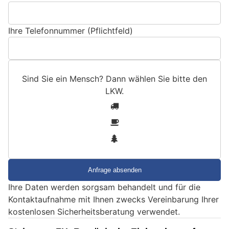
Ihre Telefonnummer (Pflichtfeld)
Sind Sie ein Mensch? Dann wählen Sie bitte
den
LKW
.
S
1
i
2
n
3
d
S
i
e
Ihre Daten werden sorgsam behandelt und für die
e
Kontaktaufnahme mit Ihnen zwecks Vereinbarung Ihrer
i
kostenlosen Sicherheitsberatung verwendet.
n
M