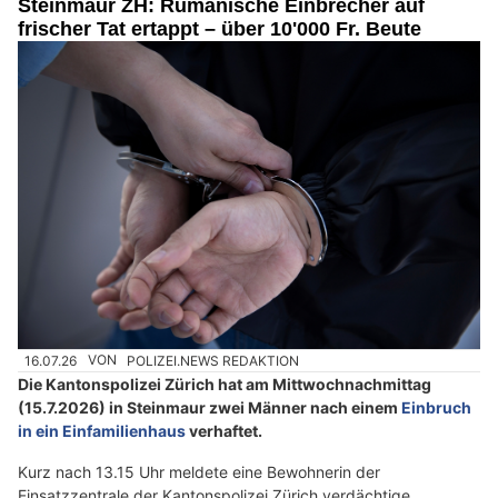
Steinmaur ZH: Rumänische Einbrecher auf
e
frischer Tat ertappt – über 10'000 Fr. Beute
n
s
c
h
?
D
a
n
n
w
ä
h
16.07.26
VON
POLIZEI.NEWS REDAKTION
l
Die Kantonspolizei Zürich hat am Mittwochnachmittag
e
(15.7.2026) in Steinmaur zwei Männer nach einem
Einbruch
n
in ein Einfamilienhaus
verhaftet.
S
i
Kurz nach 13.15 Uhr meldete eine Bewohnerin der
Einsatzzentrale der Kantonspolizei Zürich verdächtige