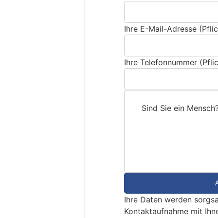
Ihre E-Mail-Adresse (Pflic
Ihre Telefonnummer (Pflic
Sind Sie ein Mensch
S
i
n
d
S
i
e
Ihre Daten werden sorgsa
e
Kontaktaufnahme mit Ihn
i