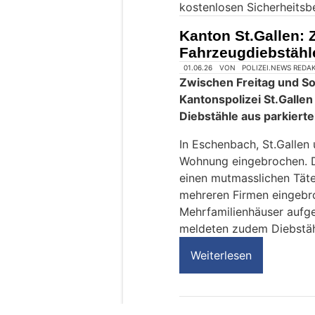
kostenlosen Sicherheitsb
n
M
Kanton St.Gallen: 
e
Fahrzeugdiebstähl
n
s
c
h
?
D
a
n
n
w
ä
h
l
e
01.06.26
VON
POLIZEI.NEWS REDA
n
Zwischen Freitag und S
S