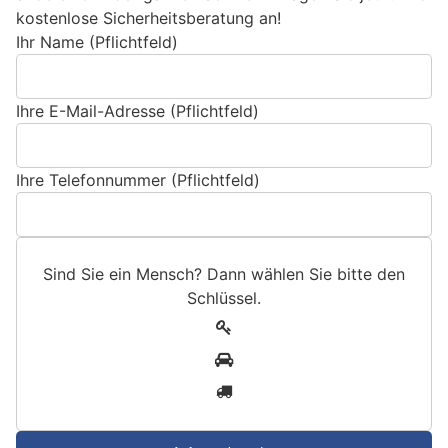
kostenlose Sicherheitsberatung an!
Ihr Name (Pflichtfeld)
Ihre E-Mail-Adresse (Pflichtfeld)
Ihre Telefonnummer (Pflichtfeld)
Sind Sie ein Mensch? Dann wählen Sie bitte
den
Schlüssel
.
S
1
i
2
n
3
d
S
i