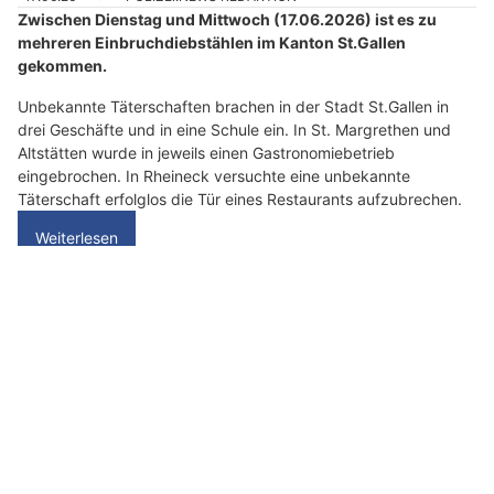
l
Zwischen Dienstag und Mittwoch (17.06.2026) ist es zu
e
mehreren Einbruchdiebstählen im Kanton St.Gallen
n
gekommen.
S
i
Unbekannte Täterschaften brachen in der Stadt St.Gallen in
drei Geschäfte und in eine Schule ein. In St. Margrethen und
e
Altstätten wurde in jeweils einen Gastronomiebetrieb
b
eingebrochen. In Rheineck versuchte eine unbekannte
i
Täterschaft erfolglos die Tür eines Restaurants aufzubrechen.
t
Weiterlesen
t
e
d
e
St.Gallen: Einbrecher räumen Wohnungen leer –
n
Schmuck und Tresore gestohlen
S
c
h
l
ü