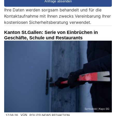
e
Ihre Daten werden sorgsam behandelt und für die
e
Kontaktaufnahme mit Ihnen zwecks Vereinbarung Ihrer
i
kostenlosen Sicherheitsberatung verwendet.
n
M
Kanton St.Gallen: Serie von Einbrüchen in
e
Geschäfte, Schule und Restaurants
n
s
c
h
?
D
a
n
n
w
ä
h
17.06.26
VON
POLIZEI.NEWS REDAKTION