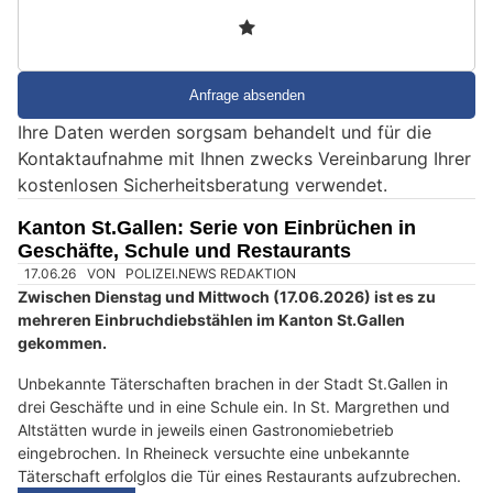
n
3
d
S
i
e
Ihre Daten werden sorgsam behandelt und für die
e
Kontaktaufnahme mit Ihnen zwecks Vereinbarung Ihrer
i
kostenlosen Sicherheitsberatung verwendet.
n
M
Kanton St.Gallen: Serie von Einbrüchen in
e
Geschäfte, Schule und Restaurants
n
s
c
h
?
D
a
n
n