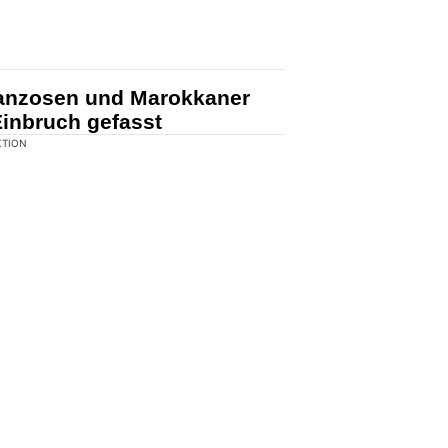
KTION
r brach in der Nacht in das Büro
 Auf der Fahndung nahm die
ungen Franzosen unter dringendem
lsbetrieb an der Sägestrasse in
ranzosen und Marokkaner