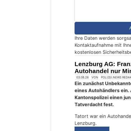
n
d
S
i
e
Ihre Daten werden sorgsa
e
Kontaktaufnahme mit Ihn
i
kostenlosen Sicherheitsb
n
M
Lenzburg AG: Fran
e
Autohandel nur Mi
n
s
c
h
?
D
a
n
n