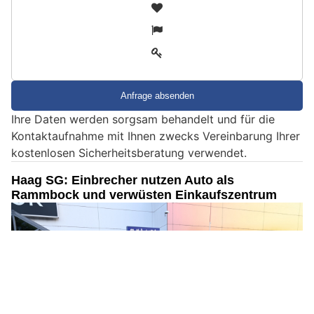
S
1
i
2
n
3
d
S
i
e
Ihre Daten werden sorgsam behandelt und für die
e
Kontaktaufnahme mit Ihnen zwecks Vereinbarung Ihrer
i
kostenlosen Sicherheitsberatung verwendet.
n
M
Haag SG: Einbrecher nutzen Auto als
e
Rammbock und verwüsten Einkaufszentrum
n
s
c
h
?
D
a