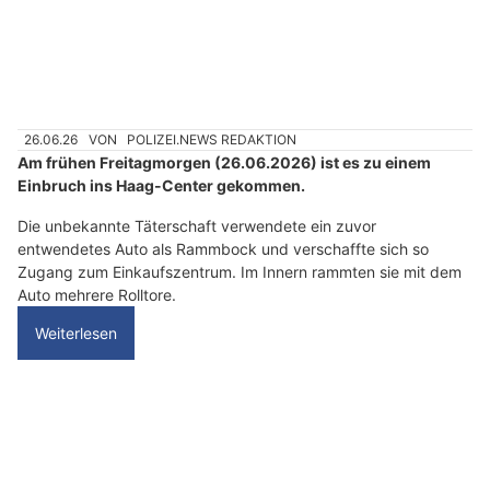
n
n
w
ä
h
26.06.26
VON
POLIZEI.NEWS REDAKTION
l
Am frühen Freitagmorgen (26.06.2026) ist es zu einem
e
Einbruch ins Haag-Center gekommen.
n
S
Die unbekannte Täterschaft verwendete ein zuvor
i
entwendetes Auto als Rammbock und verschaffte sich so
Zugang zum Einkaufszentrum. Im Innern rammten sie mit dem
e
Auto mehrere Rolltore.
b
i
Weiterlesen
t
t
e
Wasserauen AI: Einbrecher richten grossen
d
Schaden in Talstation der Ebenalpbahn an
a
s