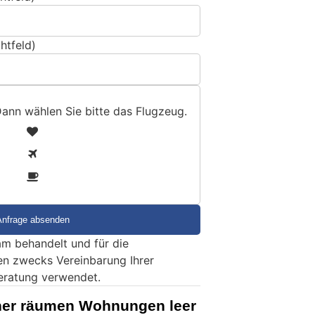
htfeld)
Dann wählen Sie bitte
das Flugzeug
.
1
2
3
m behandelt und für die
en zwecks Vereinbarung Ihrer
eratung verwendet.
cher räumen Wohnungen leer