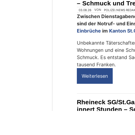
– Schmuck und Tre
n
s
c
h
?
D
a
n
n
w
ä
h
l
e
03.08.26
VON
POLIZEI.NEWS REDA
n
Zwischen Dienstagaben
S
sind der Notruf- und Ein
i
Einbrüche
im
Kanton St.
e