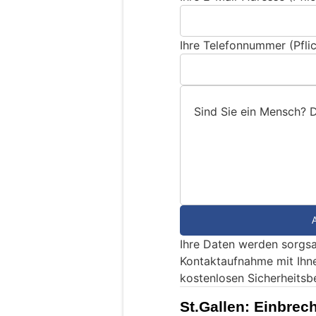
Ihre Telefonnummer (Pflic
Sind Sie ein Mensch? 
S
i
n
d
S
i
e
Ihre Daten werden sorgsa
e
Kontaktaufnahme mit Ihn
i
kostenlosen Sicherheitsb
n
M
St.Gallen: Einbre
e