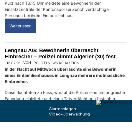
?
D
a
n
n
w
ä
h
16.07.26
VON
POLIZEI.NEWS REDAKTION
l
Die Kantonspolizei Zürich hat am Mittwochnachmittag
e
(15.7.2026) in Steinmaur zwei Männer nach einem
Einbruch
n
in ein Einfamilienhaus
verhaftet.
S
i
Kurz nach 13.15 Uhr meldete eine Bewohnerin der
Einsatzzentrale der Kantonspolizei Zürich verdächtige
e
Personen bei ihrem Einfamilienhaus.
b
i
Weiterlesen
t
t
e