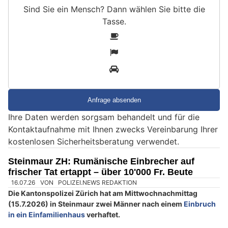
Sind Sie ein Mensch? Dann wählen Sie bitte
die
Tasse
.
S
1
i
2
n
3
d
S
i
e
Ihre Daten werden sorgsam behandelt und für die
e
Kontaktaufnahme mit Ihnen zwecks Vereinbarung Ihrer
i
kostenlosen Sicherheitsberatung verwendet.
n
M
Steinmaur ZH: Rumänische Einbrecher auf
e
frischer Tat ertappt – über 10'000 Fr. Beute
n
s
c
h