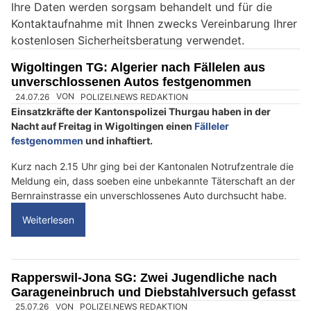
Ihre Daten werden sorgsam behandelt und für die
e
Kontaktaufnahme mit Ihnen zwecks Vereinbarung Ihrer
i
kostenlosen Sicherheitsberatung verwendet.
n
M
Wigoltingen TG: Algerier nach Fällelen aus
e
unverschlossenen Autos festgenommen
n
s
c
h
?
D
a
n
n
w
ä
h
24.07.26
VON
POLIZEI.NEWS REDAKTION
l
Einsatzkräfte der Kantonspolizei Thurgau haben in der
e