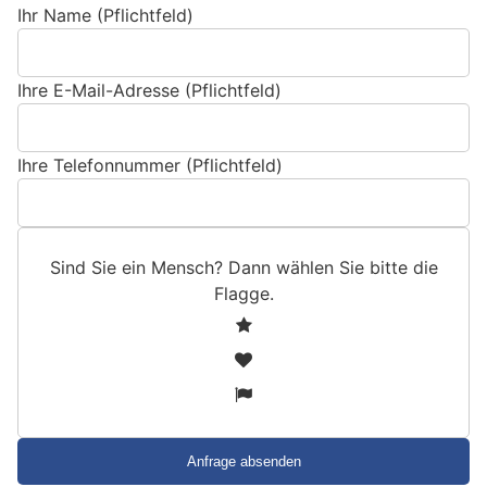
Ihr Name (Pflichtfeld)
Ihre E-Mail-Adresse (Pflichtfeld)
Ihre Telefonnummer (Pflichtfeld)
Sind Sie ein Mensch? Dann wählen Sie bitte
die
Flagge
.
S
1
i
2
n
3
d
S
i
e