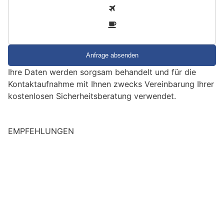
i
2
n
3
d
S
i
e
Ihre Daten werden sorgsam behandelt und für die
e
Kontaktaufnahme mit Ihnen zwecks Vereinbarung Ihrer
i
kostenlosen Sicherheitsberatung verwendet.
n
M
e
EMPFEHLUNGEN
n
s
c
h
?
D
a
n