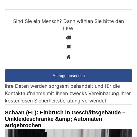
Sind Sie ein Mensch? Dann wählen Sie bitte
den
LKW
.
S
1
i
2
n
3
d
S
i
e
Ihre Daten werden sorgsam behandelt und für die
e
Kontaktaufnahme mit Ihnen zwecks Vereinbarung Ihrer
i
kostenlosen Sicherheitsberatung verwendet.
n
M
Schaan (FL): Einbruch in Geschäftsgebäude –
e
Umkleideschränke &amp; Automaten
n
aufgebrochen
s