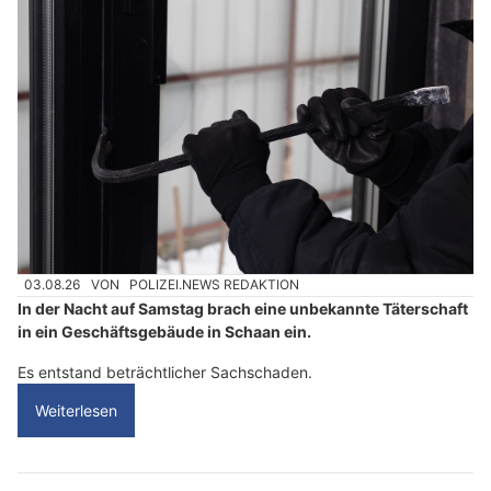
c
h
?
D
a
n
n
w
ä
h
l
03.08.26
VON
POLIZEI.NEWS REDAKTION
e
In der Nacht auf Samstag brach eine unbekannte Täterschaft
n
in ein Geschäftsgebäude in Schaan ein.
S
i
Es entstand beträchtlicher Sachschaden.
e
Weiterlesen
b
i
t