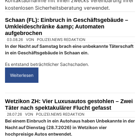
Kontaktaufnahme mit Ihnen zwecks Vereinbarung Ihrer
i
kostenlosen Sicherheitsberatung verwendet.
n
M
Schaan (FL): Einbruch in Geschäftsgebäude –
e
Umkleideschränke &amp; Automaten
n
aufgebrochen
s
c
h
?
D
a
n
n
w
ä
h
l
03.08.26
VON
POLIZEI.NEWS REDAKTION
e
In der Nacht auf Samstag brach eine unbekannte Täterschaft
n
in ein Geschäftsgebäude in Schaan ein.