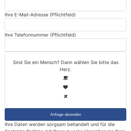
Ihre E-Mail-Adresse (Pflichtfeld)
Ihre Telefonnummer (Pflichtfeld)
Sind Sie ein Mensch? Dann wählen Sie bitte
das
Herz
.
S
1
i
2
n
3
d
S
i
e
Ihre Daten werden sorgsam behandelt und für die
e