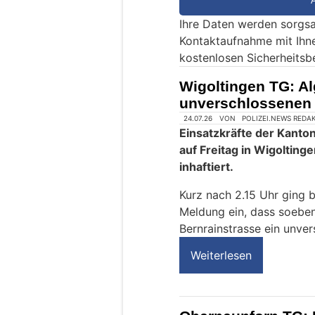
e
Ihre Daten werden sorgsa
e
Kontaktaufnahme mit Ihn
i
kostenlosen Sicherheitsb
n
M
Wigoltingen TG: Al
e
unverschlossenen
n
s
c
h
?
D
a
n
n
w
ä
h
l