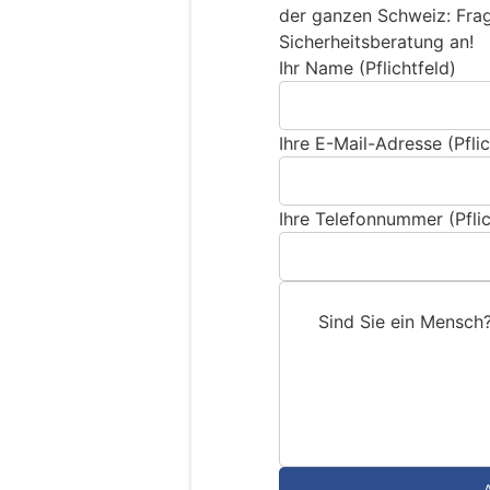
der ganzen Schweiz: Frage
Sicherheitsberatung an!
Ihr Name (Pflichtfeld)
Ihre E-Mail-Adresse (Pflic
Ihre Telefonnummer (Pflic
Sind Sie ein Mensch
S
i
n
d
S
i