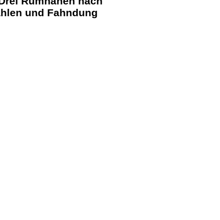
KTION
nspolizei Thurgau haben in der Nacht
en einen
Fälleler festgenommen
und
ei der Kantonalen Notrufzentrale die
 eine unbekannte Täterschaft an der
rschlossenes Auto durchsucht habe.
 Drei Rumnänen nach
ählen und Fahndung