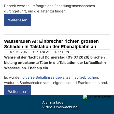
h
?
D
a
n
n
w
ä
h
l
e
04.07.26
VON
POLIZEI.NEWS REDAKTION
n
In der Nacht vom 3. auf den 4. Juli kam es zu einem
S
Einbruchdiebstahl in einem Waffengeschäft im Zentralwallis.
i
Derzeit werden umfangreiche Fahndungsmassnahmen
e
durchgeführt, um die Täter zu finden.
b
Weiterlesen
i
t
t