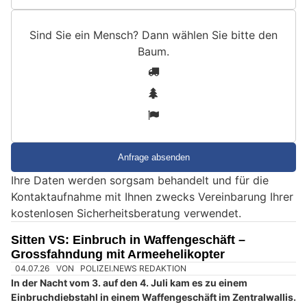
Sind Sie ein Mensch? Dann wählen Sie bitte
den
Baum
.
S
1
i
2
n
3
d
S
i
e
Ihre Daten werden sorgsam behandelt und für die
e
Kontaktaufnahme mit Ihnen zwecks Vereinbarung Ihrer
i
kostenlosen Sicherheitsberatung verwendet.
n
M
Sitten VS: Einbruch in Waffengeschäft –
e
Grossfahndung mit Armeehelikopter
n
s
c