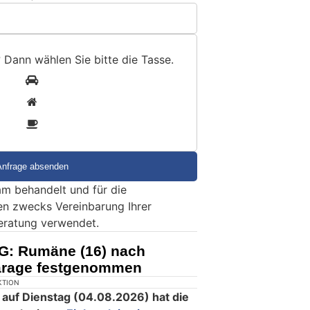
? Dann wählen Sie bitte
die Tasse
.
1
2
3
m behandelt und für die
en zwecks Vereinbarung Ihrer
eratung verwendet.
G: Rumäne (16) nach
garage festgenommen