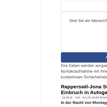
Sind Sie ein Mensch
S
i
n
d
S
i
e
Ihre Daten werden sorgsa
e
Kontaktaufnahme mit Ihn
i
kostenlosen Sicherheitsb
n
M
Rapperswil-Jona S
e
Einbruch in Auto
n
s
c