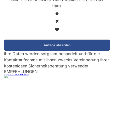
Haus
.
S
1
i
2
n
3
d
S
i
e
Ihre Daten werden sorgsam behandelt und für die
e
Kontaktaufnahme mit Ihnen zwecks Vereinbarung Ihrer
i
kostenlosen Sicherheitsberatung verwendet.
n
EMPFEHLUNGEN
M
e
n
s
c
h
?