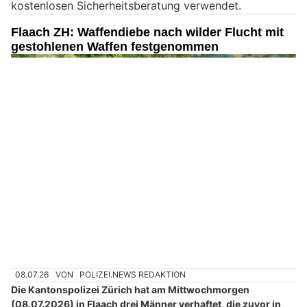
kostenlosen Sicherheitsberatung verwendet.
n
M
Flaach ZH: Waffendiebe nach wilder Flucht mit
e
gestohlenen Waffen festgenommen
n
s
c
h
?
D
a
n
n
w
ä
h
l
e
08.07.26
VON
POLIZEI.NEWS REDAKTION
n
Die Kantonspolizei Zürich hat am Mittwochmorgen
S
(08.07.2026) in Flaach drei Männer verhaftet, die zuvor in