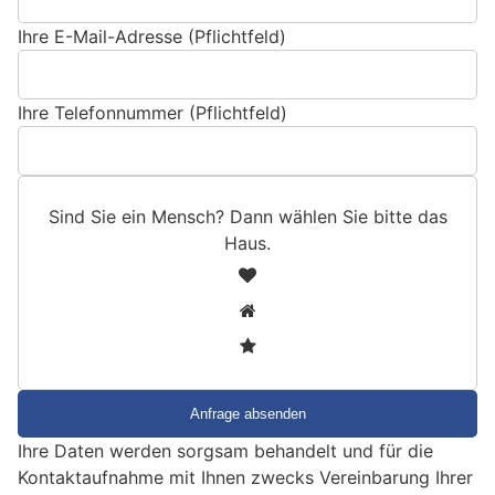
Ihre E-Mail-Adresse (Pflichtfeld)
Ihre Telefonnummer (Pflichtfeld)
Sind Sie ein Mensch? Dann wählen Sie bitte
das
Haus
.
S
1
i
2
n
3
d
S
i
e
Ihre Daten werden sorgsam behandelt und für die
e
Kontaktaufnahme mit Ihnen zwecks Vereinbarung Ihrer
i