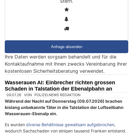
Stern
.
S
1
i
2
n
3
d
S
i
e
Ihre Daten werden sorgsam behandelt und für die
e
Kontaktaufnahme mit Ihnen zwecks Vereinbarung Ihrer
i
kostenlosen Sicherheitsberatung verwendet.
n
M
Wasserauen AI: Einbrecher richten grossen
e
Schaden in Talstation der Ebenalpbahn an
n
s
c
h
?
D