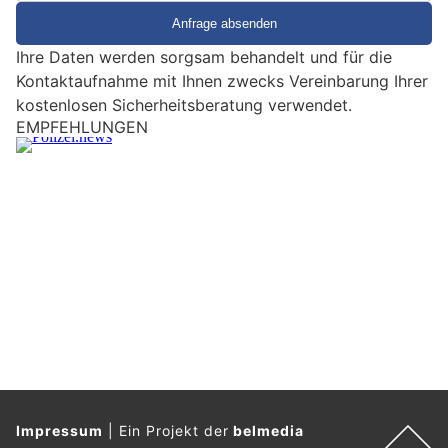
i
e
Ihre Daten werden sorgsam behandelt und für die
e
Kontaktaufnahme mit Ihnen zwecks Vereinbarung Ihrer
i
kostenlosen Sicherheitsberatung verwendet.
n
M
Kreuzlingen TG: Marokkaner (38) nach
e
Einschleichdiebstahl festgenommen
n
s
c
h
?
D
a
n
n
w
ä
h