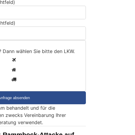
htfeld)
htfeld)
? Dann wählen Sie bitte
den LKW
.
1
2
3
m behandelt und für die
en zwecks Vereinbarung Ihrer
eratung verwendet.
: Rammbock-Attacke auf