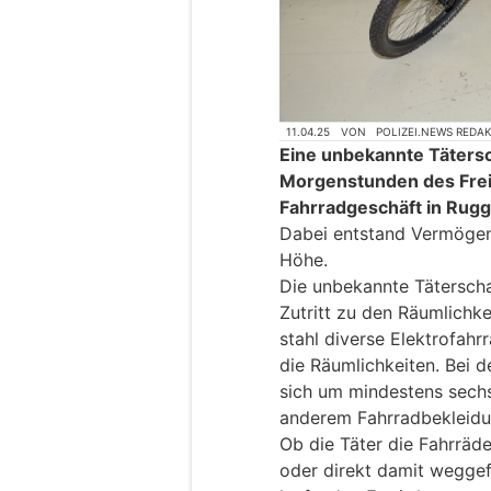
11.04.25
VON
POLIZEI.NEWS REDA
Eine unbekannte Tätersch
Morgenstunden des Freit
Fahrradgeschäft in Rugg
Dabei entstand Vermögen
Höhe.
Die unbekannte Täterscha
Zutritt zu den Räumlichke
stahl diverse Elektrofah
die Räumlichkeiten. Bei 
sich um mindestens sechs
anderem Fahrradbekleidu
Ob die Täter die Fahrräd
oder direkt damit weggef