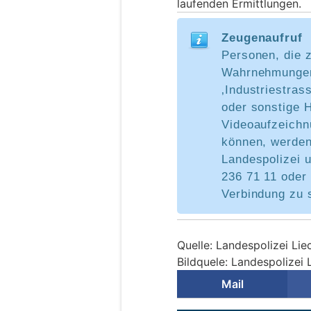
laufenden Ermittlungen.
Zeugenaufruf
Personen, die z
Wahrnehmungen
‚Industriestras
oder sonstige H
Videoaufzeichn
können, werden
Landespolizei 
236 71 11 oder 
Verbindung zu 
Quelle: Landespolizei Lie
Bildquele: Landespolizei 
Mail