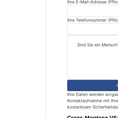
Ihre E-Mail-Adresse (Pflic
Ihre Telefonnummer (Pflic
Sind Sie ein Mensch
S
i
n
d
S
i
e
Ihre Daten werden sorgsa
e
Kontaktaufnahme mit Ihn
i
kostenlosen Sicherheitsb
n
M
Crans-Montana VS