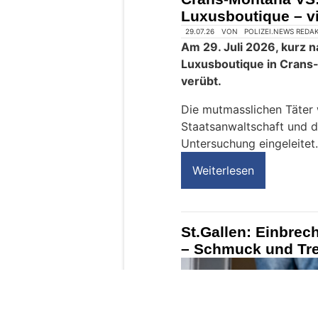
e
Luxusboutique – vi
n
s
c
h
?
D
a
n
n
w
ä
h
29.07.26
VON
POLIZEI.NEWS REDA
l
Am 29. Juli 2026, kurz n
e
Luxusboutique in Crans
n
verübt.
S
i
Die mutmasslichen Täter
e
Staatsanwaltschaft und 