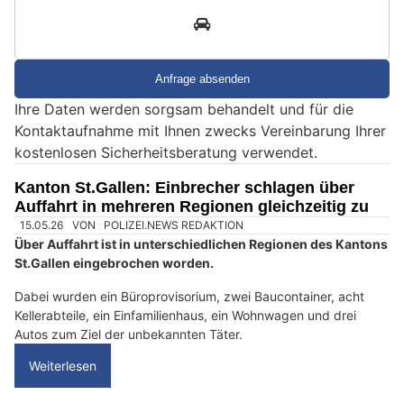
n
3
d
S
i
e
Ihre Daten werden sorgsam behandelt und für die
e
Kontaktaufnahme mit Ihnen zwecks Vereinbarung Ihrer
i
kostenlosen Sicherheitsberatung verwendet.
n
M
Kanton St.Gallen: Einbrecher schlagen über
e
Auffahrt in mehreren Regionen gleichzeitig zu
n
s
c
h
?
D
a
n
n