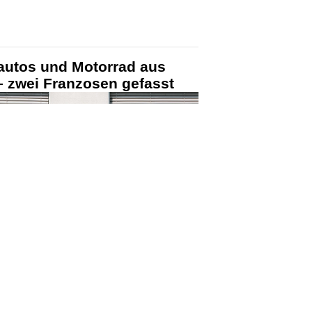
KTION
n (26.06.2026) ist es zu einem
ter gekommen.
aft verwendete ein zuvor
mmbock und verschaffte sich so
rum. Im Innern rammten sie mit dem
autos und Motorrad aus
– zwei Franzosen gefasst