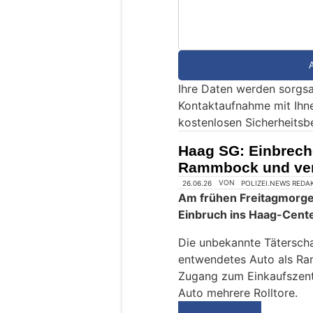
n
d
S
i
e
Ihre Daten werden sorgsa
e
Kontaktaufnahme mit Ihn
i
kostenlosen Sicherheitsb
n
M
Haag SG: Einbrech
e
Rammbock und ver
n
s
c
h
?
D
a
n
n