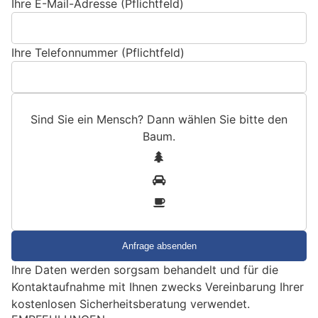
Ihre E-Mail-Adresse (Pflichtfeld)
Ihre Telefonnummer (Pflichtfeld)
Sind Sie ein Mensch? Dann wählen Sie bitte
den
Baum
.
S
1
i
2
n
3
d
S
i
e
Ihre Daten werden sorgsam behandelt und für die
e
Kontaktaufnahme mit Ihnen zwecks Vereinbarung Ihrer
i
kostenlosen Sicherheitsberatung verwendet.
n