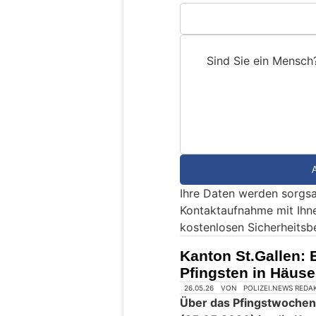
Sind Sie ein Mensch
S
i
n
d
S
i
e
Ihre Daten werden sorgsa
e
Kontaktaufnahme mit Ihn
i
kostenlosen Sicherheitsb
n
M
Kanton St.Gallen: 
e
Pfingsten in Häus
n
s
c