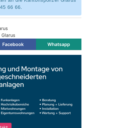
ten an die Kantonspolizei Glarus
645 66 66.
arus
i Glarus
Facebook
Whatsapp