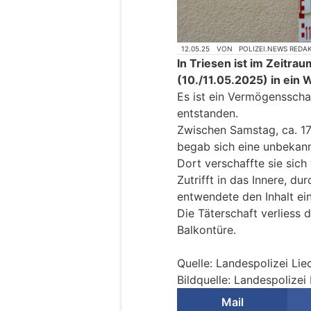
12.05.25
VON
POLIZEI.NEWS REDA
In Triesen ist im Zeitr
(10./11.05.2025) in ei
Es ist ein Vermögenssch
entstanden.
Zwischen Samstag, ca. 17
begab sich eine unbekan
Dort verschaffte sie sich
Zutrifft in das Innere, d
entwendete den Inhalt ei
Die Täterschaft verliess 
Balkontüre.
Quelle: Landespolizei Lie
Bildquelle: Landespolizei
Mail