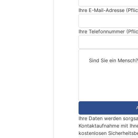
Ihre E-Mail-Adresse (Pflic
Ihre Telefonnummer (Pflic
Sind Sie ein Mensch?
S
i
n
d
S
i
e
Ihre Daten werden sorgsa
e
Kontaktaufnahme mit Ihn
i
kostenlosen Sicherheitsb
n