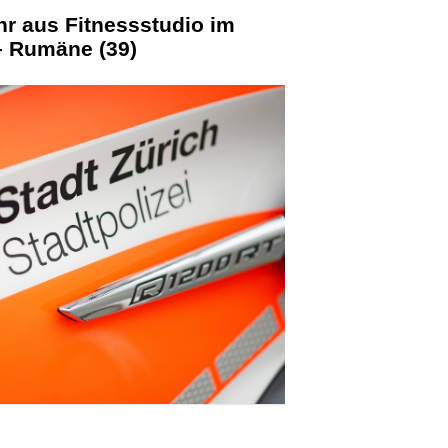
r aus Fitnessstudio im
– Rumäne (39)
KTION
 4. August 2026, wurde
in einem