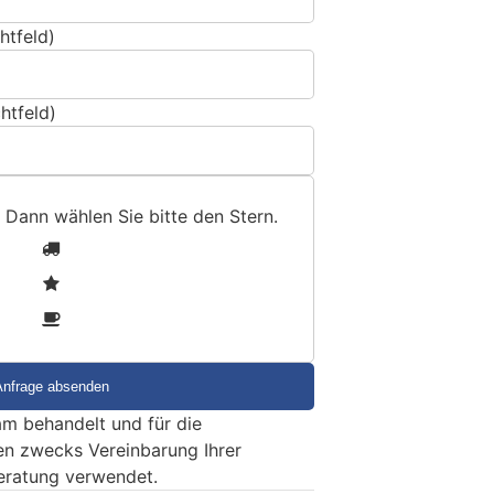
htfeld)
htfeld)
 Dann wählen Sie bitte
den Stern
.
1
2
3
m behandelt und für die
en zwecks Vereinbarung Ihrer
eratung verwendet.