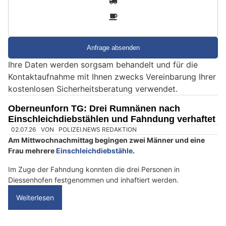
n
3
d
S
i
e
Ihre Daten werden sorgsam behandelt und für die
e
Kontaktaufnahme mit Ihnen zwecks Vereinbarung Ihrer
i
kostenlosen Sicherheitsberatung verwendet.
n
M
Oberneunforn TG: Drei Rumnänen nach
e
Einschleichdiebstählen und Fahndung verhaftet
n
s
c
h
?
D
a
n
n