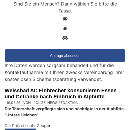
Sind Sie ein Mensch? Dann wählen Sie bitte
die
Tasse
.
S
1
i
2
n
3
d
S
i
e
Ihre Daten werden sorgsam behandelt und für die
e
Kontaktaufnahme mit Ihnen zwecks Vereinbarung Ihrer
i
kostenlosen Sicherheitsberatung verwendet.
n
M
Weissbad AI: Einbrecher konsumieren Essen
e
und Getränke nach Einbruch in Alphütte
n
s
c
h
?