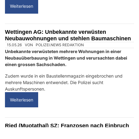
D
a
n
n
w
ä
h
l
e
19.05.26
VON
POLIZEI.NEWS REDAKTION
n
Die Täterschaft verpflegte sich und nächtigte in der Alphütte
S
"Untere Helchen".
i
Die Polizei sucht Zeugen.
e
b
Weiterlesen
i
t
t
Wettingen AG: Unbekannte verwüsten
e
Neubauwohnungen und stehlen Baumaschinen