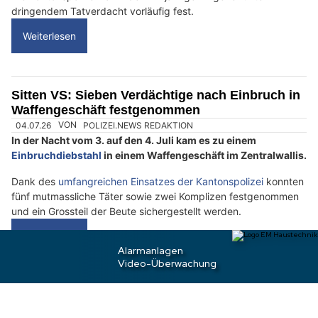
D
a
n
n
w
ä
h
28.07.26
VON
POLIZEI.NEWS REDAKTION
l
Dank der Meldung eines aufmerksamen Anwohners konnte
e
eine Patrouille der Grenzwache in Stein einen
n
mutmasslichen Fahrzeugeinbrecher anhalten.
S
Die Kantonspolizei nahm den 24-jährigen Algerier unter
i
dringendem Tatverdacht vorläufig fest.
e
Weiterlesen
b
i
t
t
Sitten VS: Sieben Verdächtige nach Einbruch in
e
Waffengeschäft festgenommen
d