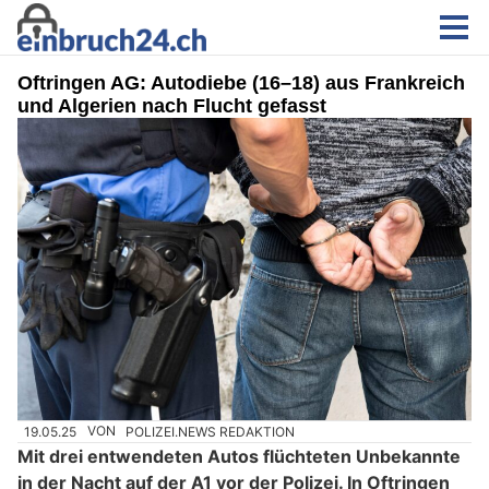
Oftringen AG: Autodiebe (16–18) aus Frankreich
und Algerien nach Flucht gefasst
19.05.25
VON
POLIZEI.NEWS REDAKTION
Mit drei entwendeten Autos flüchteten Unbekannte
in der Nacht auf der A1 vor der Polizei. In Oftringen