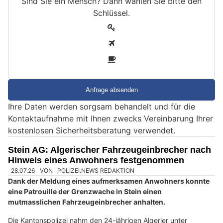
Sind Sie ein Mensch? Dann wählen Sie bitte
den
Schlüssel
.
S
1
i
2
n
3
d
S
i
e
Ihre Daten werden sorgsam behandelt und für die
e
Kontaktaufnahme mit Ihnen zwecks Vereinbarung Ihrer
i
kostenlosen Sicherheitsberatung verwendet.
n
M
Stein AG: Algerischer Fahrzeugeinbrecher nach
e
Hinweis eines Anwohners festgenommen
n
s
c
h
?