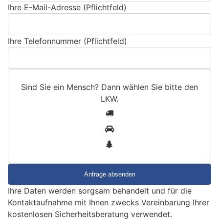
Ihre E-Mail-Adresse (Pflichtfeld)
Ihre Telefonnummer (Pflichtfeld)
Sind Sie ein Mensch? Dann wählen Sie bitte
den
LKW
.
S
1
i
2
n
3
d
S
i
e
Ihre Daten werden sorgsam behandelt und für die
e
Kontaktaufnahme mit Ihnen zwecks Vereinbarung Ihrer
i
kostenlosen Sicherheitsberatung verwendet.
n