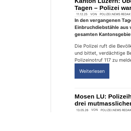
Kanton Luzern: Üb
e
Tagen – Polizei war
n
s
c
h
?
D
a
n
n
w
ä
h
l
e
11.12.25
VON
POLIZEI.NEWS REDA
n
In den vergangenen Tage
S
Einbruchdiebstähle aus
i
gesamten Kantonsgebie
e