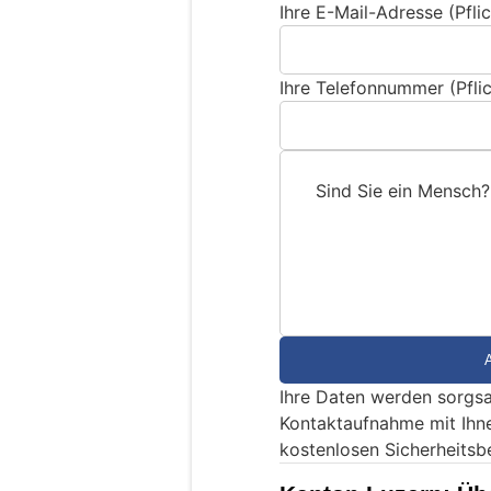
Ihre E-Mail-Adresse (Pflic
Ihre Telefonnummer (Pflic
Sind Sie ein Mensch?
S
i
n
d
S
i
e
Ihre Daten werden sorgsa
e
Kontaktaufnahme mit Ihn
i
kostenlosen Sicherheitsb
n
M