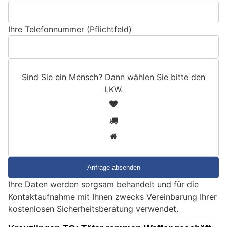
Ihre Telefonnummer (Pflichtfeld)
Sind Sie ein Mensch? Dann wählen Sie bitte
den
LKW
.
S
1
i
2
n
3
d
S
i
e
Ihre Daten werden sorgsam behandelt und für die
e
Kontaktaufnahme mit Ihnen zwecks Vereinbarung Ihrer
i
kostenlosen Sicherheitsberatung verwendet.
n
M