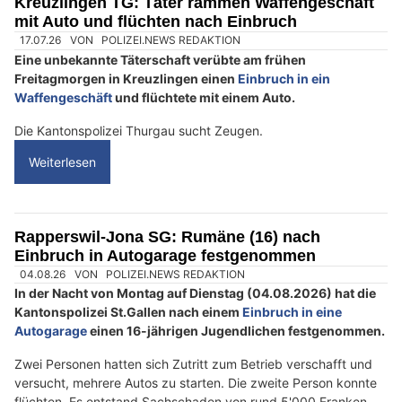
Kreuzlingen TG: Täter rammen Waffengeschäft
e
mit Auto und flüchten nach Einbruch
n
s
c
h
?
D
a
n
n
w
ä
h
l
17.07.26
VON
POLIZEI.NEWS REDAKTION
e
Eine unbekannte Täterschaft verübte am frühen
n
Freitagmorgen in Kreuzlingen einen
Einbruch in ein
S
Waffengeschäft
und flüchtete mit einem Auto.
i
Die Kantonspolizei Thurgau sucht Zeugen.
e