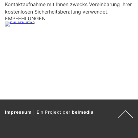
Kontaktaufnahme mit Ihnen zwecks Vereinbarung Ihrer
i
kostenlosen Sicherheitsberatung verwendet.
n
EMPFEHLUNGEN
M
e
n
s
c
h
?
D
a
n
n
w
ä
Impressum
|
Ein Projekt der
belmedia
h
l
e