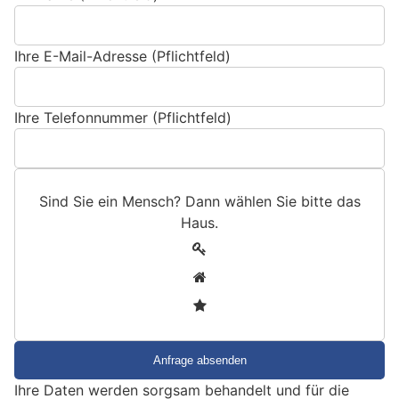
Ihre E-Mail-Adresse (Pflichtfeld)
Ihre Telefonnummer (Pflichtfeld)
Sind Sie ein Mensch? Dann wählen Sie bitte
das
Haus
.
S
1
i
2
n
3
d
S
i
e
Ihre Daten werden sorgsam behandelt und für die
e