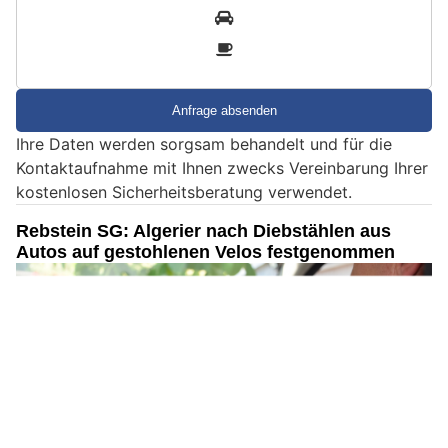
i
2
n
3
d
S
i
e
Ihre Daten werden sorgsam behandelt und für die
e
Kontaktaufnahme mit Ihnen zwecks Vereinbarung Ihrer
i
kostenlosen Sicherheitsberatung verwendet.
n
M
Rebstein SG: Algerier nach Diebstählen aus
e
Autos auf gestohlenen Velos festgenommen
n
s
c
h
?
D
a
n