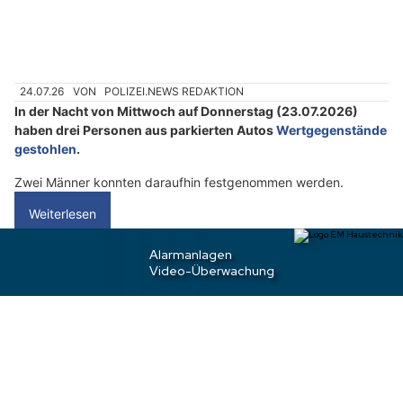
n
w
ä
h
24.07.26
VON
POLIZEI.NEWS REDAKTION
l
In der Nacht von Mittwoch auf Donnerstag (23.07.2026)
e
haben drei Personen aus parkierten Autos
Wertgegenstände
n
gestohlen
.
S
i
Zwei Männer konnten daraufhin festgenommen werden.
e
Weiterlesen
b
i
t
Rheineck SG/St.Gallen SG: Fünf Einbrüche
t
innert Stunden – Schäden in Tausenderhöhe
e
d
i
e
T